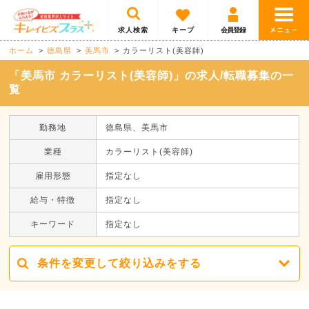
求人検索
キープ
会員登録
ホーム
徳島県
美馬市
カラーリスト(美容師)
「美馬市 カラーリスト(美容師)」の求人/転職募集の一
覧
勤務地
徳島県、美馬市
業種
カラーリスト(美容師)
雇用形態
指定なし
給与・特徴
指定なし
キーワード
指定なし
条件を変更して絞り込みをする