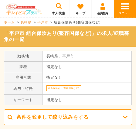
求人検索
キープ
会員登録
ホーム
長崎県
平戸市
組合保険あり(整容国保など)
「平戸市 組合保険あり(整容国保など)」の求人/転職募
集の一覧
勤務地
長崎県、平戸市
業種
指定なし
雇用形態
指定なし
給与・特徴
組合保険あり(整容国保など)
キーワード
指定なし
条件を変更して絞り込みをする