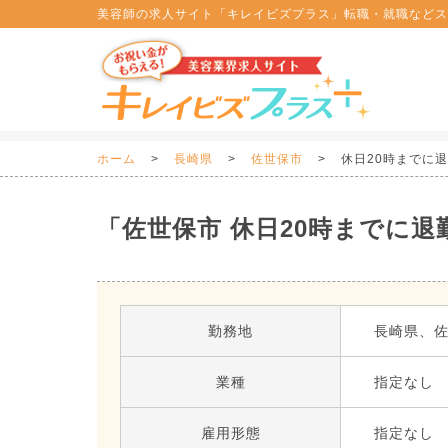
美容師の求人サイト「キレイビズプラス」転職・就職などス
ホーム
長崎県
佐世保市
休日20時までに
「佐世保市 休日20時までに退
勤務地
長崎県、
業種
指定なし
雇用形態
指定なし