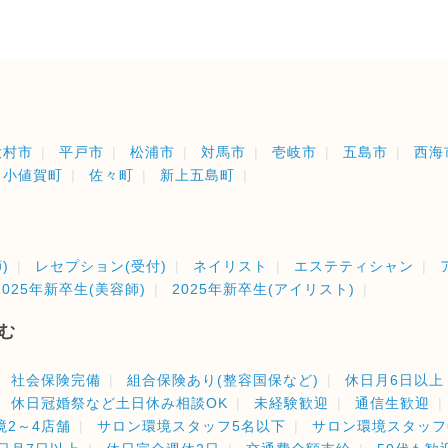
大村市
平戸市
松浦市
対馬市
壱岐市
五島市
西海
小値賀町
佐々町
新上五島町
)
レセプション(受付)
ネイリスト
エステティシャン
2025年新卒生(美容師)
2025年新卒生(アイリスト)
む
社会保険完備
組合保険あり(整容国保など)
休日月6日以上
休日冠婚祭など土日休み相談OK
未経験歓迎
通信生歓迎
境2～4店舗
サロン環境スタッフ5名以下
サロン環境スタッフ