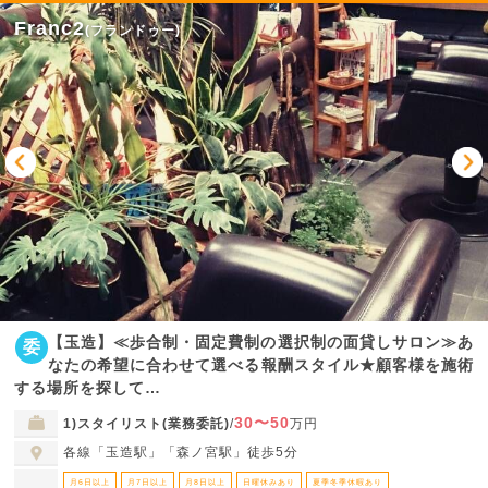
Franc2
(フランドゥー)
【玉造】≪歩合制・固定費制の選択制の面貸しサロン≫あ
委
なたの希望に合わせて選べる報酬スタイル★顧客様を施術
する場所を探して…
30〜50
1)スタイリスト(業務委託)
/
万円
各線「玉造駅」「森ノ宮駅」徒歩5分
月6日以上
月7日以上
月8日以上
日曜休みあり
夏季冬季休暇あり