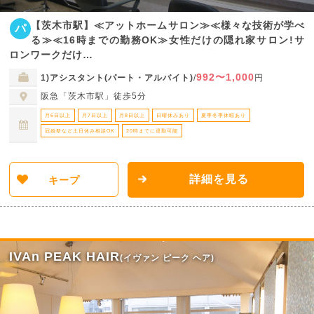
【茨木市駅】≪アットホームサロン≫≪様々な技術が学べ
パ
る≫≪16時までの勤務OK≫女性だけの隠れ家サロン!サ
ロンワークだけ…
992〜1,000
1)アシスタント(パート・アルバイト)
/
円
阪急「茨木市駅」徒歩5分
月6日以上
月7日以上
月8日以上
日曜休みあり
夏季冬季休暇あり
冠婚祭など土日休み相談OK
20時までに退勤可能
詳細を見る
キープ
IVAn PEAK HAIR
(イヴァン ピーク ヘア)