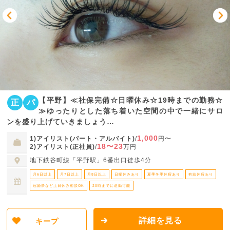
【平野】≪社保完備☆日曜休み☆19時までの勤務☆
正
パ
≫ゆったりとした落ち着いた空間の中で一緒にサロ
ンを盛り上げていきましょう…
1,000
1)アイリスト(パート・アルバイト)
/
円〜
18〜23
2)アイリスト(正社員)
/
万円
地下鉄谷町線「平野駅」6番出口徒歩4分
月6日以上
月7日以上
月8日以上
日曜休みあり
夏季冬季休暇あり
有給休暇あり
冠婚祭など土日休み相談OK
20時までに退勤可能
詳細を見る
キープ