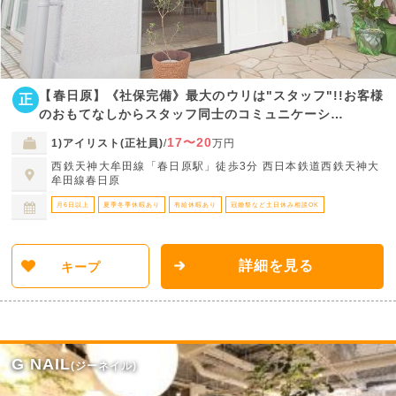
【春日原】《社保完備》最大のウリは"スタッフ"!!お客様
正
のおもてなしからスタッフ同士のコミュニケーシ…
17〜20
1)アイリスト(正社員)
/
万円
西鉄天神大牟田線「春日原駅」徒歩3分 西日本鉄道西鉄天神大
牟田線春日原
月6日以上
夏季冬季休暇あり
有給休暇あり
冠婚祭など土日休み相談OK
詳細を見る
キープ
G NAIL
(ジーネイル)