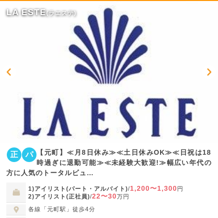
LA ESTE
(ラエステ)
【元町】≪月8日休み≫≪土日休みOK≫≪日祝は18
正
パ
時過ぎに退勤可能≫≪未経験大歓迎!≫幅広い年代の
方に人気のトータルビュ…
1,200〜1,300
1)アイリスト(パート・アルバイト)
/
円
22〜30
2)アイリスト(正社員)
/
万円
各線「元町駅」徒歩4分