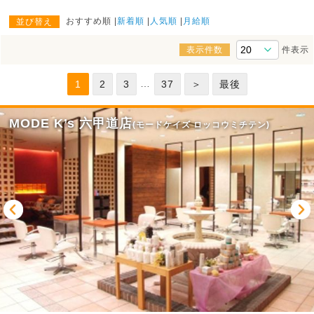
おすすめ順
新着順
人気順
月給順
並び替え
表示件数
件表示
…
1
2
3
37
＞
最後
MODE K’s 六甲道店
(モードケイズ ロッコウミチテン)