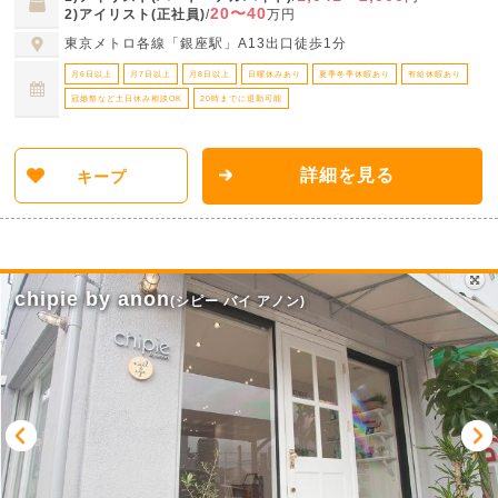
20〜40
2)アイリスト(正社員)
/
万円
東京メトロ各線「銀座駅」A13出口徒歩1分
月6日以上
月7日以上
月8日以上
日曜休みあり
夏季冬季休暇あり
有給休暇あり
冠婚祭など土日休み相談OK
20時までに退勤可能
詳細を見る
キープ
chipie by anon
(シピー バイ アノン)