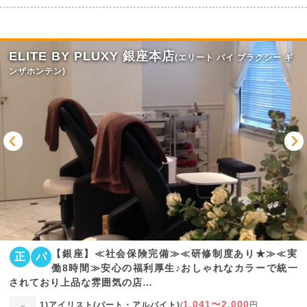
ELITE BY PLUXY 銀座本店
(エリート バイ プラクシー ギ
ンザホンテン)
【銀座】≪社会保険完備≫≪研修制度あり★≫≪実
正
パ
働8時間≫安心の福利厚生♪おしゃれなカラーで統一
されており上品な雰囲気の店…
1,041〜2,000
1)アイリスト(パート・アルバイト)
/
円