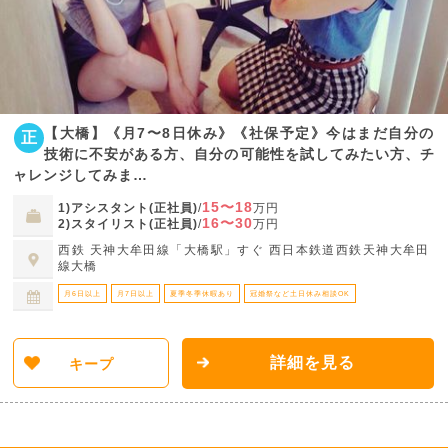
【大橋】《月7〜8日休み》《社保予定》今はまだ自分の
正
技術に不安がある方、自分の可能性を試してみたい方、チ
ャレンジしてみま…
15〜18
1)アシスタント(正社員)
/
万円
16〜30
2)スタイリスト(正社員)
/
万円
西鉄 天神大牟田線「大橋駅」すぐ 西日本鉄道西鉄天神大牟田
線大橋
月6日以上
月7日以上
夏季冬季休暇あり
冠婚祭など土日休み相談OK
詳細を見る
キープ