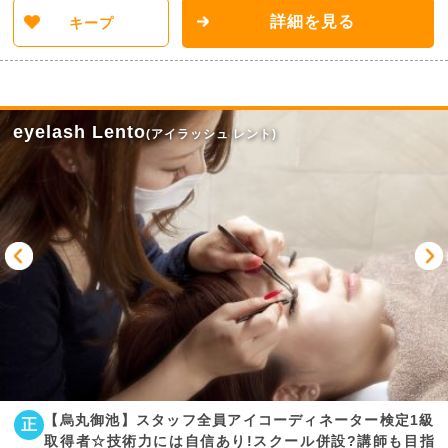
詳細を見る
キープ
eyelash Lento
(アイラッシュ レント)
【烏丸御池】スタッフ全員アイコーディネーター検定1級
正
取得者☆技術力には自信あり!スクール併設?講師も目指