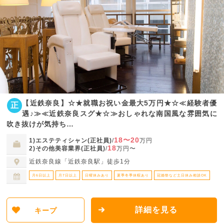
【近鉄奈良】☆★就職お祝い金最大5万円★☆≪経験者優
正
遇♪≫≪近鉄奈良スグ★☆≫おしゃれな南国風な雰囲気に
吹き抜けが気持ち…
18〜20
1)エステティシャン(正社員)
/
万円
18
2)その他美容業界(正社員)
/
万円〜
近鉄奈良線「近鉄奈良駅」徒歩1分
月6日以上
月7日以上
日曜休みあり
夏季冬季休暇あり
冠婚祭など土日休み相談OK
詳細を見る
キープ