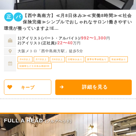
【西中島南方】≪月8日休み≫≪実働8時間≫≪社会
正
パ
保険完備≫シンプルでおしゃれなサロン!働きやすい
環境が整っていますよ!E…
992〜1,300
1)アイリスト(パート・アルバイト)
/
円
22〜40
2)アイリスト(正社員)
/
万円
大阪メトロ「西中島南方駅」徒歩5分
月6日以上
月7日以上
月8日以上
日曜休みあり
夏季冬季休暇あり
有給休暇あり
冠婚祭など土日休み相談OK
詳細を見る
キープ
FULL A HEAD
(フルアヘッド)