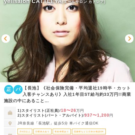
yellsalon CATTLEYA
(エールサロン カトレア)
【長池】《社会保険完備・平均退社19時半・カット
正
パ
入客チャンスあり》入社1年目ST給与約33万円!!商業
施設の中にあること…
18〜26
1)スタイリスト(正社員)
/
万円
937〜1,200
2)スタイリスト(パート・アルバイト)
/
円
JR奈良線「長池駅」徒歩5分 車バイク通信OK
月6日以上
日曜休みあり
有給休暇あり
冠婚祭など土日休み相談OK