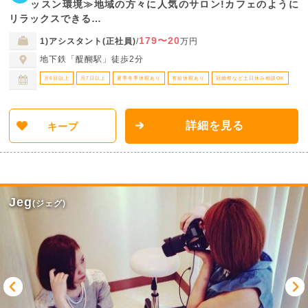
ッスン環境≫地域の方々に人気のサロン!カフェのように
リラックスできる…
179〜20
1)アシスタント(正社員)
/
万円
地下鉄「醍醐駅」徒歩2分
月6日以上
月7日以上
夏季冬季休暇あり
有給休暇あり
冠婚祭など土日休み相談OK
詳細を見る
キープ
Jeg
(ジェグ)