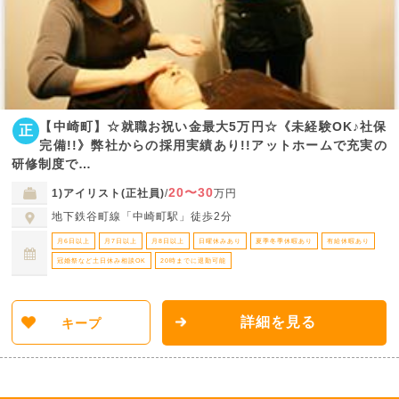
【中崎町】☆就職お祝い金最大5万円☆《未経験OK♪社保
正
完備!!》弊社からの採用実績あり!!アットホームで充実の
研修制度で…
20〜30
1)アイリスト(正社員)
/
万円
地下鉄谷町線「中崎町駅」徒歩2分
月6日以上
月7日以上
月8日以上
日曜休みあり
夏季冬季休暇あり
有給休暇あり
冠婚祭など土日休み相談OK
20時までに退勤可能
詳細を見る
キープ