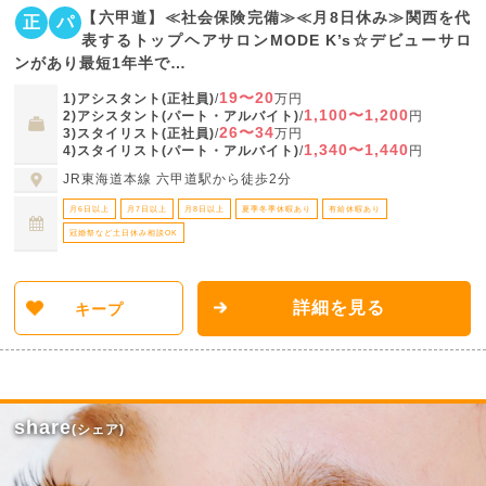
【六甲道】≪社会保険完備≫≪月8日休み≫関西を代
正
パ
表するトップヘアサロンMODE K’s☆デビューサロ
ンがあり最短1年半で…
19〜20
1)アシスタント(正社員)
/
万円
1,100〜1,200
2)アシスタント(パート・アルバイト)
/
円
26〜34
3)スタイリスト(正社員)
/
万円
1,340〜1,440
4)スタイリスト(パート・アルバイト)
/
円
JR東海道本線 六甲道駅から徒歩2分
月6日以上
月7日以上
月8日以上
夏季冬季休暇あり
有給休暇あり
冠婚祭など土日休み相談OK
詳細を見る
キープ
share
(シェア)