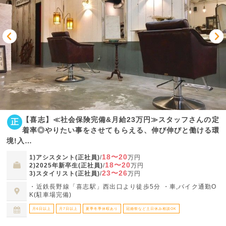
【喜志】≪社会保険完備&月給23万円≫スタッフさんの定
正
着率◎やりたい事をさせてもらえる、伸び伸びと働ける環
境!入…
18〜20
1)アシスタント(正社員)
/
万円
18〜20
2)2025年新卒生(正社員)
/
万円
23〜26
3)スタイリスト(正社員)
/
万円
・近鉄長野線「喜志駅」西出口より徒歩5分 ・車,バイク通勤O
K(駐車場完備)
月6日以上
月7日以上
夏季冬季休暇あり
冠婚祭など土日休み相談OK