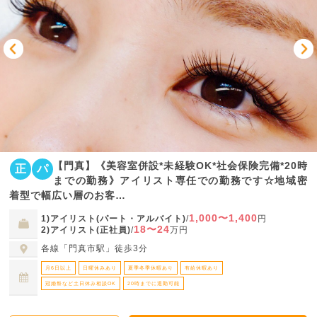
【門真】《美容室併設*未経験OK*社会保険完備*20時
正
パ
までの勤務》アイリスト専任での勤務です☆地域密
着型で幅広い層のお客…
1,000〜1,400
1)アイリスト(パート・アルバイト)
/
円
18〜24
2)アイリスト(正社員)
/
万円
各線「門真市駅」徒歩3分
月6日以上
日曜休みあり
夏季冬季休暇あり
有給休暇あり
冠婚祭など土日休み相談OK
20時までに退勤可能