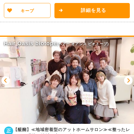
詳細を見る
キープ
Hair Oasis biotope
(ヘアー オアシス ビオトープ)
【醍醐】≪地域密着型のアットホームサロン≫≪整ったレ
正