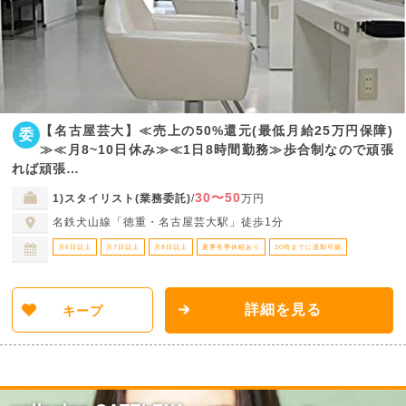
【名古屋芸大】≪売上の50%還元(最低月給25万円保障)
委
≫≪月8~10日休み≫≪1日8時間勤務≫歩合制なので頑張
れば頑張…
30〜50
1)スタイリスト(業務委託)
/
万円
名鉄犬山線「徳重・名古屋芸大駅」徒歩1分
月6日以上
月7日以上
月8日以上
夏季冬季休暇あり
20時までに退勤可能
詳細を見る
キープ