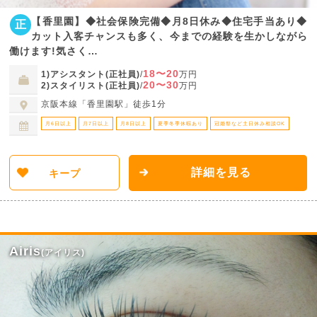
【香里園】◆社会保険完備◆月8日休み◆住宅手当あり◆
正
カット入客チャンスも多く、今までの経験を生かしながら
働けます!気さく…
18〜20
1)アシスタント(正社員)
/
万円
20〜30
2)スタイリスト(正社員)
/
万円
京阪本線「香里園駅」徒歩1分
月6日以上
月7日以上
月8日以上
夏季冬季休暇あり
冠婚祭など土日休み相談OK
詳細を見る
キープ
Airis
(アイリス)