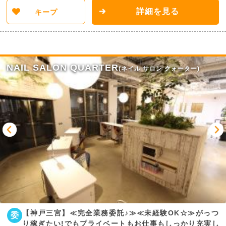
詳細を見る
キープ
NAIL SALON QUARTER
(ネイル サロン クォーター)
【神戸三宮】≪完全業務委託♪≫≪未経験OK☆≫がっつ
委
り稼ぎたい!でもプライベートもお仕事もしっかり充実し