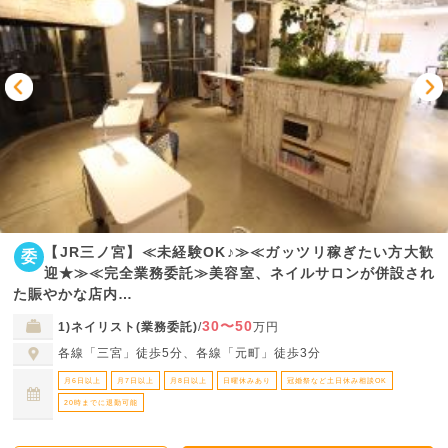
【JR三ノ宮】≪未経験OK♪≫≪ガッツリ稼ぎたい方大歓
委
迎★≫≪完全業務委託≫美容室、ネイルサロンが併設され
た賑やかな店内…
30〜50
1)ネイリスト(業務委託)
/
万円
各線「三宮」徒歩5分、各線「元町」徒歩3分
月6日以上
月7日以上
月8日以上
日曜休みあり
冠婚祭など土日休み相談OK
20時までに退勤可能