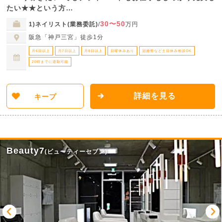
たい★★という方…
30〜50
1)ネイリスト(業務委託)
/
万円
阪急「神戸三宮」徒歩1分
月6日以上
月7日以上
月8日以上
日曜休みあり
冠婚祭など土日休み相談OK
20時までに退勤可能
詳細を見る
キープ
Beauty7
(ビューティーセブン)