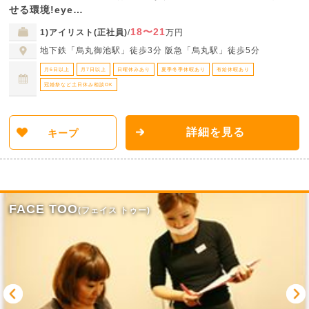
せる環境!eye…
18〜21
1)アイリスト(正社員)
/
万円
地下鉄「烏丸御池駅」徒歩3分 阪急「烏丸駅」徒歩5分
月6日以上
月7日以上
日曜休みあり
夏季冬季休暇あり
有給休暇あり
冠婚祭など土日休み相談OK
詳細を見る
キープ
FACE TOO
(フェイス トゥー)