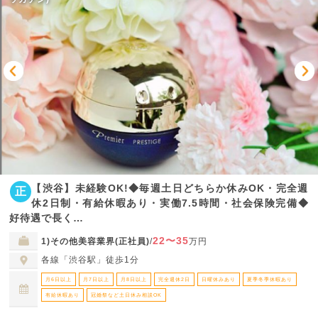
【渋谷】未経験OK!◆毎週土日どちらか休みOK・完全週
正
休2日制・有給休暇あり・実働7.5時間・社会保険完備◆
好待遇で長く…
22〜35
1)その他美容業界(正社員)
/
万円
各線「渋谷駅」徒歩1分
月6日以上
月7日以上
月8日以上
完全週休2日
日曜休みあり
夏季冬季休暇あり
有給休暇あり
冠婚祭など土日休み相談OK