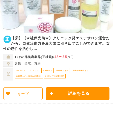
【栄】《★社保完備★》クリニック発エステサロン運営だ
正
から、自然治癒力を最大限に引き出すことができます。女
性の感性を活かし…
18〜35
1)その他美容業界(正社員)
/
万円
各線「栄駅」直結
月6日以上
月7日以上
月8日以上
日曜休みあり
夏季冬季休暇あり
冠婚祭など土日休み相談OK
20時までに退勤可能
詳細を見る
キープ