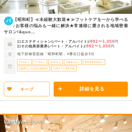
【昭和町】≪未経験大歓迎★≫フットケアを一から学べる
パ
♪お客様の悩みも一緒に解決★常連様に愛される地域密着
サロン!&quo…
992〜1,050
1)エステティシャン(パート・アルバイト)
/
円
992〜1,050
2)その他美容業界(パート・アルバイト)
/
円
地下鉄御堂筋線「昭和町駅」4番出口徒歩3分
月6日以上
月7日以上
月8日以上
日曜休みあり
夏季冬季休暇あり
冠婚祭など土日休み相談OK
20時までに退勤可能
詳細を見る
キープ
vanify
(バニフィー)