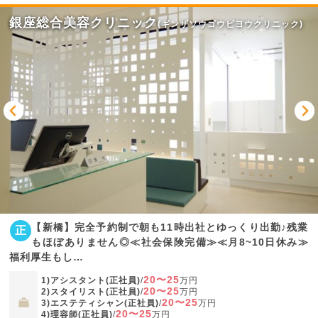
銀座総合美容クリニック
(ギンザソウゴウビヨウクリニック)
【新橋】完全予約制で朝も11時出社とゆっくり出勤♪残業
正
もほぼありません◎≪社会保険完備≫≪月8~10日休み≫
福利厚生もし…
20〜25
1)アシスタント(正社員)
/
万円
20〜25
2)スタイリスト(正社員)
/
万円
20〜25
3)エステティシャン(正社員)
/
万円
20〜25
4)理容師(正社員)
/
万円