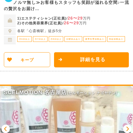
ノルマ無し≫お客様もスタッフも笑顔が溢れる空間♪一流
の贅沢をお届け…
26〜29
1)エステティシャン(正社員)
/
万円
26〜29
2)その他美容業界(正社員)
/
万円
各駅「心斎橋駅」徒歩5分
月6日以上
月7日以上
月8日以上
日曜休みあり
夏季冬季休暇あり
有給休暇あり
詳細を見る
キープ
SCELMOTION 名古屋店
(セルモーション ナゴヤテン)