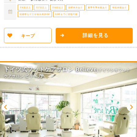
月6日以上
月7日以上
月8日以上
日曜休みあり
夏季冬季休暇あり
有給休暇あり
冠婚祭など土日休み相談OK
20時までに退勤可能
詳細を見る
キープ
ドイツ式フットケアサロン Believe
(ドイツシキフット
ケアサロン ビリーブ)