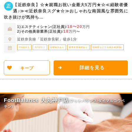
【近鉄奈良】☆★就職お祝い金最大5万円★☆≪経験者優
正
遇♪≫≪近鉄奈良スグ★☆≫おしゃれな南国風な雰囲気に
吹き抜けが気持ち…
18〜20
1)エステティシャン(正社員)
/
万円
18
2)その他美容業界(正社員)
/
万円〜
近鉄奈良線「近鉄奈良駅」徒歩1分
月6日以上
月7日以上
日曜休みあり
夏季冬季休暇あり
冠婚祭など土日休み相談OK
詳細を見る
キープ
FootBalance 大丸神戸店
(フットバランス ダイマルコウベ
テン)