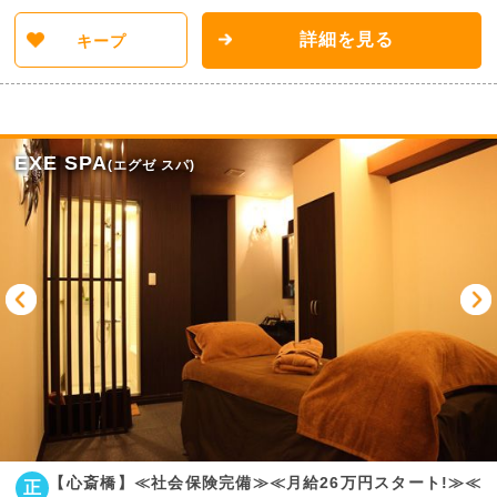
詳細を見る
キープ
EXE SPA
(エグゼ スパ)
【心斎橋】≪社会保険完備≫≪月給26万円スタート!≫≪
正