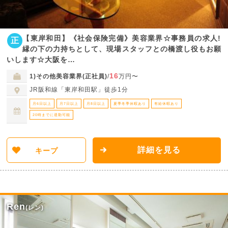
【東岸和田】《社会保険完備》美容業界☆事務員の求人!
正
縁の下の力持ちとして、現場スタッフとの橋渡し役もお願
いします☆大阪を…
16
1)その他美容業界(正社員)
/
万円〜
JR阪和線「東岸和田駅」徒歩1分
月6日以上
月7日以上
月8日以上
夏季冬季休暇あり
有給休暇あり
20時までに退勤可能
詳細を見る
キープ
Ren
(レン)