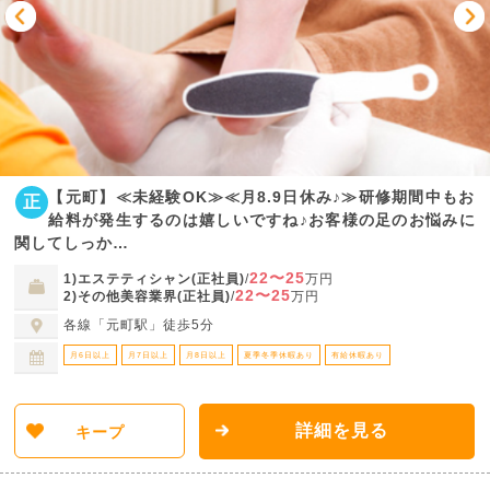
【元町】≪未経験OK≫≪月8.9日休み♪≫研修期間中もお
正
給料が発生するのは嬉しいですね♪お客様の足のお悩みに
関してしっか…
22〜25
1)エステティシャン(正社員)
/
万円
22〜25
2)その他美容業界(正社員)
/
万円
各線「元町駅」徒歩5分
月6日以上
月7日以上
月8日以上
夏季冬季休暇あり
有給休暇あり
詳細を見る
キープ