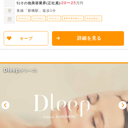
20〜25
5)その他美容業界(正社員)
/
万円
各線「新橋駅」徒歩1分
月6日以上
月7日以上
月8日以上
夏季冬季休暇あり
有給休暇あり
詳細を見る
キープ
Dleep
(ドリープ)