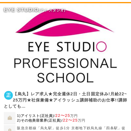
EYE STUDIO
(アイ スタジオ)
【烏丸】レア求人★完全週休2日・土日固定休み!月給22~
正
25万円★社保兼備★アイラッシュ講師補助のお仕事!!講師
としても…
22〜25
1)アイリスト(正社員)
/
万円
22〜25
2)その他美容業界(正社員)
/
万円
阪急京都線「烏丸駅」徒歩1分 京都地下鉄烏丸線「四条駅」徒