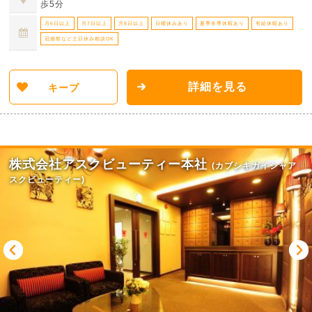
歩5分
月6日以上
月7日以上
月8日以上
日曜休みあり
夏季冬季休暇あり
有給休暇あり
冠婚祭など土日休み相談OK
詳細を見る
キープ
株式会社アスクビューティー本社
(カブシキガイシャア
スクビューティー)