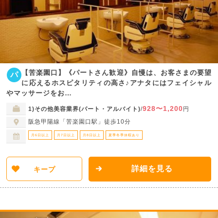
【苦楽園口】《パートさん歓迎》自慢は、お客さまの要望
パ
に応えるホスピタリティの高さ♪アナタにはフェイシャル
やマッサージをお…
928〜1,200
1)その他美容業界(パート・アルバイト)
/
円
阪急甲陽線「苦楽園口駅」徒歩10分
月6日以上
月7日以上
月8日以上
夏季冬季休暇あり
詳細を見る
キープ