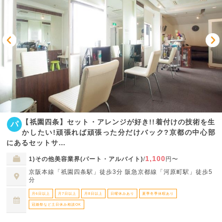
【祇園四条】セット・アレンジが好き!!着付けの技術を生
パ
かしたい!頑張れば頑張った分だけバック?京都の中心部
にあるセットサ…
1,100
1)その他美容業界(パート・アルバイト)
/
円〜
京阪本線「祇園四条駅」徒歩3分 阪急京都線「河原町駅」徒歩5
分
月6日以上
月7日以上
月8日以上
日曜休みあり
夏季冬季休暇あり
冠婚祭など土日休み相談OK