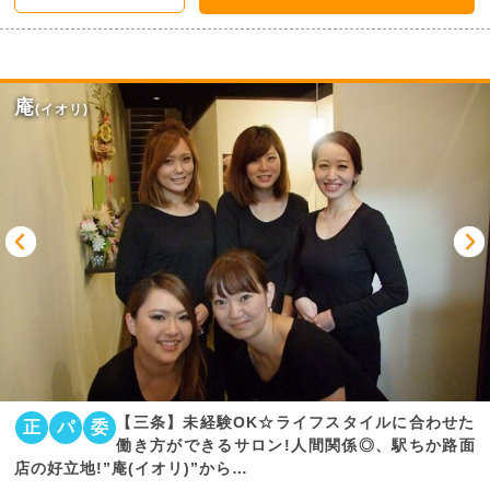
庵
(イオリ)
【三条】未経験OK☆ライフスタイルに合わせた
正
パ
委
働き方ができるサロン!人間関係◎、駅ちか路面
店の好立地!”庵(イオリ)”から…