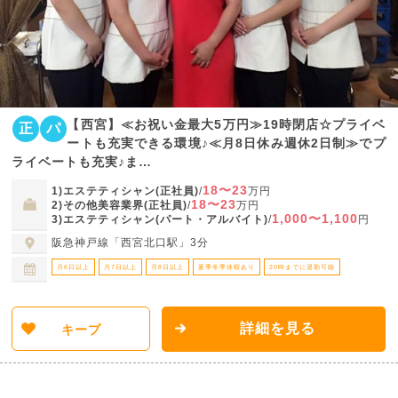
【西宮】≪お祝い金最大5万円≫19時閉店☆プライベ
正
パ
ートも充実できる環境♪≪月8日休み週休2日制≫でプ
ライベートも充実♪ま…
18〜23
1)エステティシャン(正社員)
/
万円
18〜23
2)その他美容業界(正社員)
/
万円
1,000〜1,100
3)エステティシャン(パート・アルバイト)
/
円
阪急神戸線「西宮北口駅」3分
月6日以上
月7日以上
月8日以上
夏季冬季休暇あり
20時までに退勤可能
詳細を見る
キープ