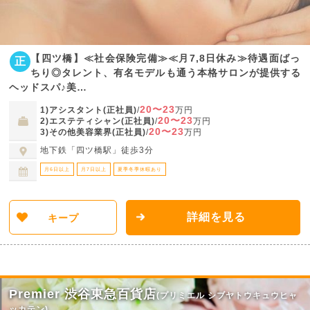
【四ツ橋】≪社会保険完備≫≪月7,8日休み≫待遇面ばっ
正
ちり◎タレント、有名モデルも通う本格サロンが提供する
ヘッドスパ♪美…
20〜23
1)アシスタント(正社員)
/
万円
20〜23
2)エステティシャン(正社員)
/
万円
20〜23
3)その他美容業界(正社員)
/
万円
地下鉄「四ツ橋駅」徒歩3分
月6日以上
月7日以上
夏季冬季休暇あり
詳細を見る
キープ
Premier 渋谷東急百貨店
(プリミエル シブヤトウキュウヒャ
ッカテン)