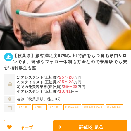
【秋葉原】顧客満足度97%以上!特許をもつ育毛専門サロ
正
ンです。研修やフォロー体制も万全なので未経験でも安
心!福利厚生も整…
25〜28
1)アシスタント(正社員)
/
万円
25〜28
2)スタイリスト(正社員)
/
万円
25〜28
3)その他美容業界(正社員)
/
万円
1,041
4)アシスタント(正社員)
/
円〜
各線「秋葉原駅」徒歩3分
月6日以上
月7日以上
月8日以上
日曜休みあり
夏季冬季休暇あり
有給休暇あり
詳細を見る
キープ