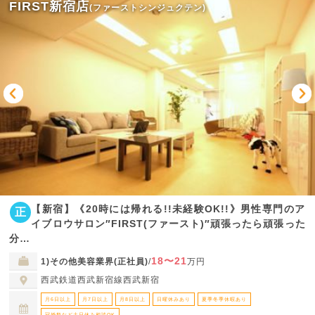
FIRST新宿店
(ファーストシンジュクテン)
【新宿】《20時には帰れる!!未経験OK!!》男性専門のア
正
イブロウサロン″FIRST(ファースト)″頑張ったら頑張った
分…
18〜21
1)その他美容業界(正社員)
/
万円
西武鉄道西武新宿線西武新宿
月6日以上
月7日以上
月8日以上
日曜休みあり
夏季冬季休暇あり
冠婚祭など土日休み相談OK