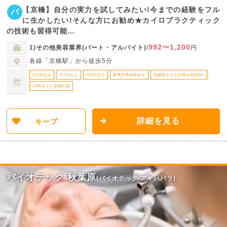
【京橋】自分の実力を試してみたい!今までの経験をフル
パ
に生かしたい!そんな方にお勧め★カイロプラクティック
の技術も習得可能…
992〜1,200
1)その他美容業界(パート・アルバイト)
/
円
各線「京橋駅」から徒歩5分
月6日以上
月7日以上
月8日以上
夏季冬季休暇あり
冠婚祭など土日休み相談OK
20時までに退勤可能
詳細を見る
キープ
バイオテック 秋葉原
(バイオテック アキハバラ)