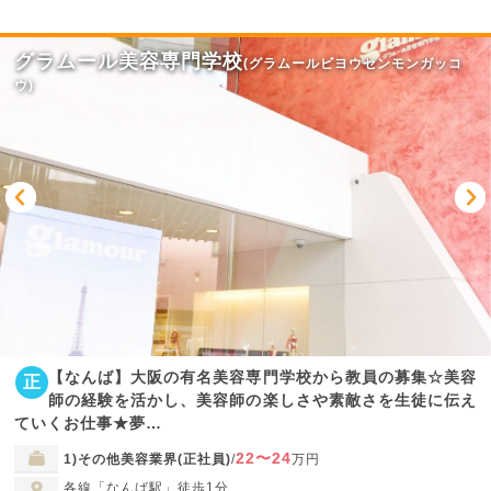
グラムール美容専門学校
(グラムールビヨウセンモンガッコ
ウ)
【なんば】大阪の有名美容専門学校から教員の募集☆美容
正
師の経験を活かし、美容師の楽しさや素敵さを生徒に伝え
ていくお仕事★夢…
22〜24
1)その他美容業界(正社員)
/
万円
各線「なんば駅」徒歩1分