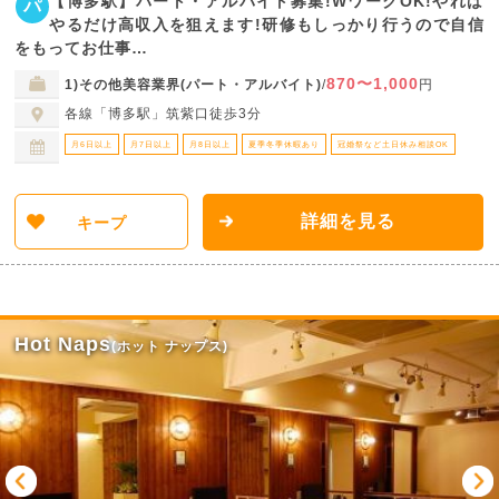
【博多駅】パート・アルバイト募集!WワークOK!やれば
パ
やるだけ高収入を狙えます!研修もしっかり行うので自信
をもってお仕事…
870〜1,000
1)その他美容業界(パート・アルバイト)
/
円
各線「博多駅」筑紫口徒歩3分
月6日以上
月7日以上
月8日以上
夏季冬季休暇あり
冠婚祭など土日休み相談OK
詳細を見る
キープ
Hot Naps
(ホット ナップス)