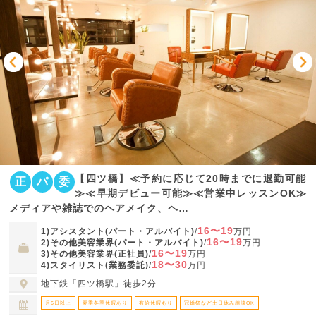
【四ツ橋】≪予約に応じて20時までに退勤可能
正
パ
委
≫≪早期デビュー可能≫≪営業中レッスンOK≫
メディアや雑誌でのヘアメイク、ヘ…
16〜19
1)アシスタント(パート・アルバイト)
/
万円
16〜19
2)その他美容業界(パート・アルバイト)
/
万円
16〜19
3)その他美容業界(正社員)
/
万円
18〜30
4)スタイリスト(業務委託)
/
万円
地下鉄「四ツ橋駅」徒歩2分
月6日以上
夏季冬季休暇あり
有給休暇あり
冠婚祭など土日休み相談OK