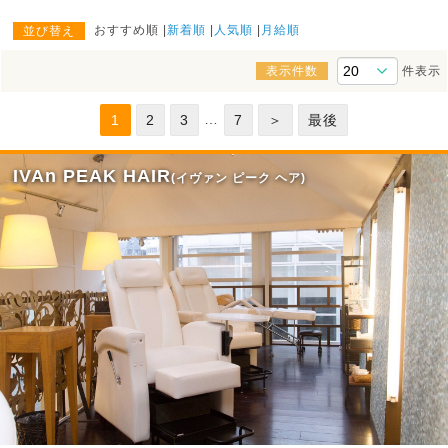
おすすめ順
新着順
人気順
月給順
並び替え
表示件数
件表示
…
1
2
3
7
＞
最後
IVAn PEAK HAIR
(イヴァン ピーク ヘア)