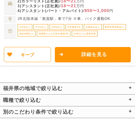
18〜21
2)カラーリスト(正社員)
/
万円
18〜21
3)アシスタント(正社員)
/
万円
950〜1,000
4)アシスタント(パート・アルバイト)
/
円
JR北陸本線「敦賀駅」車で7分 ※車、バイク通勤OK
月6日以上
月7日以上
月8日以上
完全週休2日
日曜休みあり
夏季冬季休暇あり
有給休暇あり
冠婚祭など土日休み相談OK
20時までに退勤可能
詳細を見る
キープ
福井県の地域で絞り込む
職種で絞り込む
別のこだわり条件で絞り込む