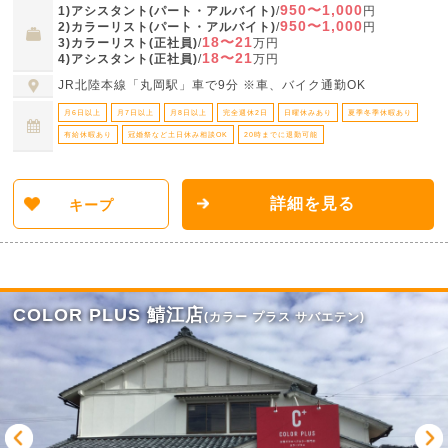
950〜1,000
1)アシスタント(パート・アルバイト)
/
円
950〜1,000
2)カラーリスト(パート・アルバイト)
/
円
18〜21
3)カラーリスト(正社員)
/
万円
18〜21
4)アシスタント(正社員)
/
万円
JR北陸本線「丸岡駅」車で9分 ※車、バイク通勤OK
月6日以上
月7日以上
月8日以上
完全週休2日
日曜休みあり
夏季冬季休暇あり
有給休暇あり
冠婚祭など土日休み相談OK
20時までに退勤可能
詳細を見る
キープ
COLOR PLUS 鯖江店
(カラー プラス サバエテン)