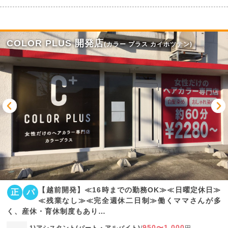
COLOR PLUS 開発店
(カラー プラス カイホツテン)
【越前開発】≪16時までの勤務OK≫≪日曜定休日≫
正
パ
≪残業なし≫≪完全週休二日制≫働くママさんが多
く、産休・育休制度もあり…
950〜1,000
1)アシスタント(パート・アルバイト)
/
円