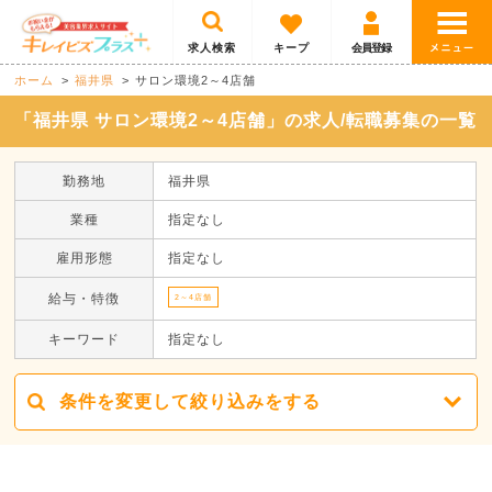
求人検索
キープ
会員登録
ホーム
福井県
サロン環境2～4店舗
「福井県 サロン環境2～4店舗」の求人/転職募集の一覧
勤務地
福井県
業種
指定なし
雇用形態
指定なし
給与・特徴
2～4店舗
キーワード
指定なし
条件を変更して絞り込みをする