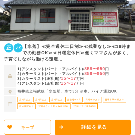
【水落】≪完全週休二日制≫≪残業なし≫≪16時ま
正
パ
での勤務OK≫≪日曜定休日≫働くママさんが多く、
子育てしながら働ける環境…
858〜950
1)アシスタント(パート・アルバイト)
/
円
858〜950
2)カラーリスト(パート・アルバイト)
/
円
15〜17
3)カラーリスト(正社員)
/
万円
15〜17
4)アシスタント(正社員)
/
万円
福井鉄道福武線「水落駅」車で3分 ※車、バイク通勤OK
月6日以上
月7日以上
月8日以上
完全週休2日
日曜休みあり
夏季冬季休暇あり
有給休暇あり
冠婚祭など土日休み相談OK
20時までに退勤可能
詳細を見る
キープ