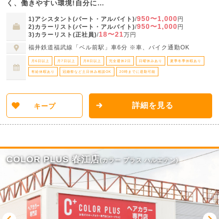
く、働きやすい環境!自分に…
950〜1,000
1)アシスタント(パート・アルバイト)
/
円
950〜1,000
2)カラーリスト(パート・アルバイト)
/
円
18〜21
3)カラーリスト(正社員)
/
万円
福井鉄道福武線「ベル前駅」車6分 ※車、バイク通勤OK
月6日以上
月7日以上
月8日以上
完全週休2日
日曜休みあり
夏季冬季休暇あり
有給休暇あり
冠婚祭など土日休み相談OK
20時までに退勤可能
詳細を見る
キープ
COLOR PLUS 春江店
(カラー プラス ハルエテン)