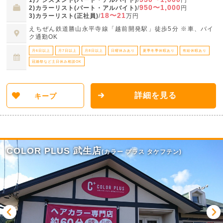
950〜1,000
2)カラーリスト(パート・アルバイト)
/
円
18〜21
3)カラーリスト(正社員)
/
万円
えちぜん鉄道勝山永平寺線「越前開発駅」徒歩5分 ※車、バイ
ク通勤OK
月6日以上
月7日以上
月8日以上
日曜休みあり
夏季冬季休暇あり
有給休暇あり
冠婚祭など土日休み相談OK
詳細を見る
キープ
COLOR PLUS 武生店
(カラー プラス タケフテン)