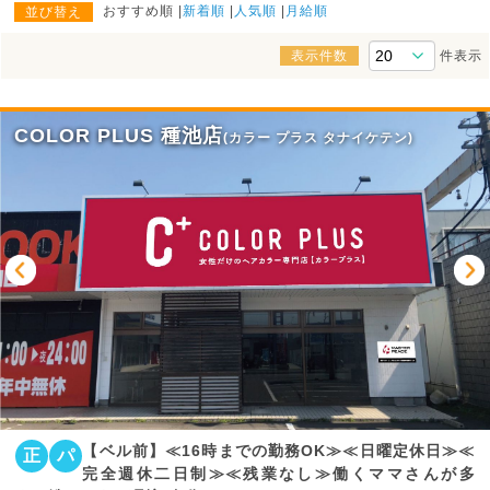
おすすめ順
新着順
人気順
月給順
並び替え
表示件数
件表示
COLOR PLUS 種池店
(カラー プラス タナイケテン)
【ベル前】≪16時までの勤務OK≫≪日曜定休日≫≪
正
パ
完全週休二日制≫≪残業なし≫働くママさんが多