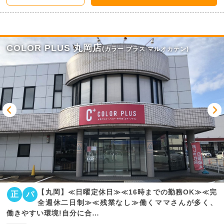
COLOR PLUS 丸岡店
(カラー プラス マルオカテン)
【丸岡】≪日曜定休日≫≪16時までの勤務OK≫≪完
正
パ
全週休二日制≫≪残業なし≫働くママさんが多く、
働きやすい環境!自分に合…