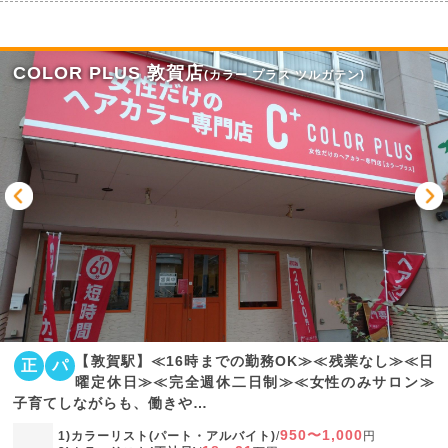
COLOR PLUS 敦賀店
(カラー プラス ツルガテン)
【敦賀駅】≪16時までの勤務OK≫≪残業なし≫≪日
正
パ
曜定休日≫≪完全週休二日制≫≪女性のみサロン≫
子育てしながらも、働きや…
950〜1,000
1)カラーリスト(パート・アルバイト)
/
円