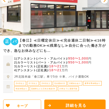
【春江】≪日曜定休日≫≪完全週休二日制≫≪16時
正
パ
までの勤務OK≫≪残業なし≫自分に合った働き方が
でき、急なお休みなどにも…
950〜1,000
1)アシスタント(パート・アルバイト)
/
円
950〜1,000
2)カラーリスト(パート・アルバイト)
/
円
18〜21
3)カラーリスト(正社員)
/
万円
18〜21
4)アシスタント(正社員)
/
万円
JR北陸本線「春江駅」車で5分 ※車、バイク通勤OK
月6日以上
月7日以上
月8日以上
完全週休2日
日曜休みあり
夏季冬季休暇あり
有給休暇あり
冠婚祭など土日休み相談OK
20時までに退勤可能
詳細を見る
キープ