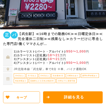
【武生駅】≪16時までの勤務OK≫≪日曜定休日≫≪
正
パ
完全週休二日制≫≪残業なし≫カラーだけに専念し
た専門店!働くママさんが…
950〜1,000
1)カラーリスト(パート・アルバイト)
/
円
18〜21
2)カラーリスト(正社員)
/
万円
18〜21
3)アシスタント(正社員)
/
万円
950〜1,000
4)アシスタント(パート・アルバイト)
/
円
JR北陸本線「武生駅」車で8分 ※車、バイク通勤OK
月6日以上
月7日以上
月8日以上
完全週休2日
日曜休みあり
夏季冬季休暇あり
有給休暇あり
冠婚祭など土日休み相談OK
20時までに退勤可能
詳細を見る
キープ