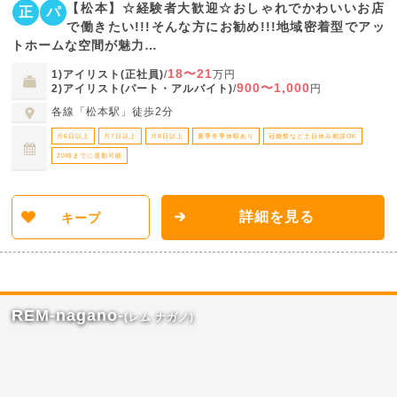
【松本】☆経験者大歓迎☆おしゃれでかわいいお店
正
パ
で働きたい!!!そんな方にお勧め!!!地域密着型でアッ
トホームな空間が魅力…
18〜21
1)アイリスト(正社員)
/
万円
900〜1,000
2)アイリスト(パート・アルバイト)
/
円
各線「松本駅」徒歩2分
月6日以上
月7日以上
月8日以上
夏季冬季休暇あり
冠婚祭など土日休み相談OK
20時までに退勤可能
詳細を見る
キープ
REM-nagano-
(レム ナガノ)