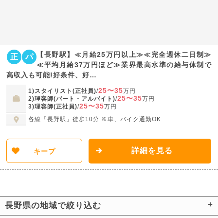
【長野駅】≪月給25万円以上≫≪完全週休二日制≫
正
パ
≪平均月給37万円ほど≫業界最高水準の給与体制で
高収入も可能!好条件、好…
25〜35
1)スタイリスト(正社員)
/
万円
25〜35
2)理容師(パート・アルバイト)
/
万円
25〜35
3)理容師(正社員)
/
万円
各線「長野駅」徒歩10分 ※車、バイク通勤OK
詳細を見る
キープ
長野県の地域で絞り込む