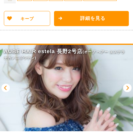
詳細を見る
キープ
AUBE HAIR estela 長野2号店
(オーブ ヘアー エステラ
ナガノニゴウテン)