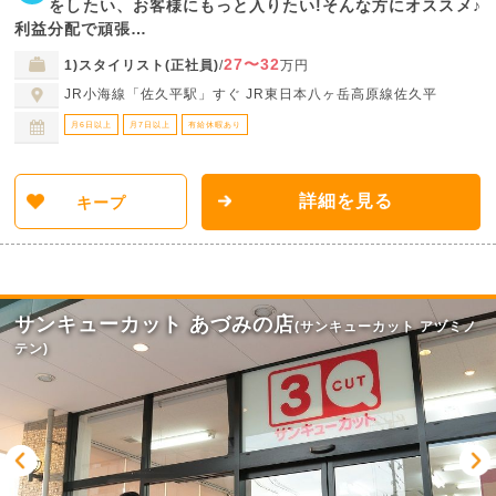
をしたい、お客様にもっと入りたい!そんな方にオススメ♪
利益分配で頑張…
27〜32
1)スタイリスト(正社員)
/
万円
JR小海線「佐久平駅」すぐ JR東日本八ヶ岳高原線佐久平
月6日以上
月7日以上
有給休暇あり
詳細を見る
キープ
サンキューカット あづみの店
(サンキューカット アヅミノ
テン)