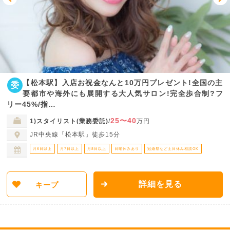
【松本駅】入店お祝金なんと10万円プレゼント!全国の主
委
要都市や海外にも展開する大人気サロン!完全歩合制?フ
リー45%/指…
25〜40
1)スタイリスト(業務委託)
/
万円
JR中央線「松本駅」徒歩15分
月6日以上
月7日以上
月8日以上
日曜休みあり
冠婚祭など土日休み相談OK
詳細を見る
キープ