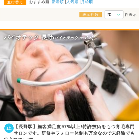
おすすめ順
新着順
人気順
月給順
並び替え
表示件数
件表示
バイオテック 長野
(バイオテック ナガノ)
【長野駅】顧客満足度97%以上!特許技術をもつ育毛専門
正
サロンです。研修やフォロー体制も万全なので未経験でも