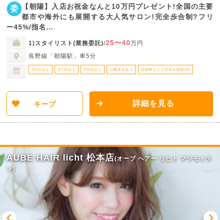
【朝陽】入店お祝金なんと10万円プレゼント!全国の主要
委
都市や海外にも展開する大人気サロン!完全歩合制?フリ
ー45%/指名…
25〜40
1)スタイリスト(業務委託)
/
万円
長野線「朝陽駅」車5分
月6日以上
月7日以上
月8日以上
日曜休みあり
冠婚祭など土日休み相談OK
詳細を見る
キープ
AUBE HAIR licht 松本店
(オーブ ヘアー リヒト マツモトテ
ン)