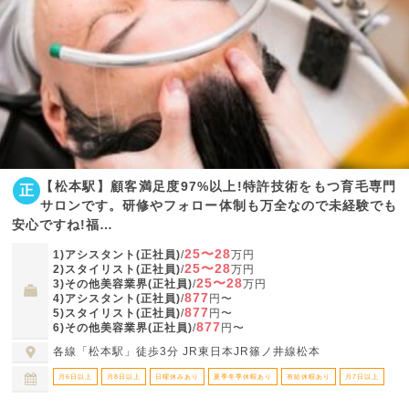
【松本駅】顧客満足度97%以上!特許技術をもつ育毛専門
正
サロンです。研修やフォロー体制も万全なので未経験でも
安心ですね!福…
25〜28
1)アシスタント(正社員)
/
万円
25〜28
2)スタイリスト(正社員)
/
万円
25〜28
3)その他美容業界(正社員)
/
万円
877
4)アシスタント(正社員)
/
円〜
877
5)スタイリスト(正社員)
/
円〜
877
6)その他美容業界(正社員)
/
円〜
各線「松本駅」徒歩3分 JR東日本JR篠ノ井線松本
月6日以上
月8日以上
日曜休みあり
夏季冬季休暇あり
有給休暇あり
月7日以上