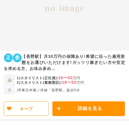
【長野駅】月30万円の保障あり!希望に沿った雇用形
正
委
態をお選びいただけます!ガッツリ稼ぎたい方や安定
を求める方、お休み多め…
18〜50
1)スタイリスト(正社員)
/
万円
18〜50
2)スタイリスト(業務委託)
/
万円
JR東日本篠ノ井線「長野駅」徒歩5分
詳細を見る
キープ