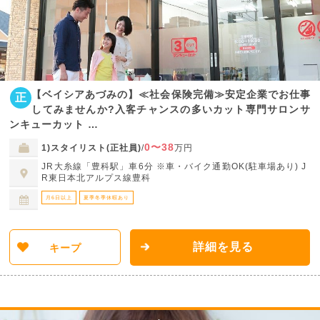
【ベイシアあづみの】≪社会保険完備≫安定企業でお仕事
正
してみませんか?入客チャンスの多いカット専門サロンサ
ンキューカット …
0〜38
1)スタイリスト(正社員)
/
万円
JR大糸線「豊科駅」車6分 ※車・バイク通勤OK(駐車場あり) J
R東日本北アルプス線豊科
月6日以上
夏季冬季休暇あり
詳細を見る
キープ