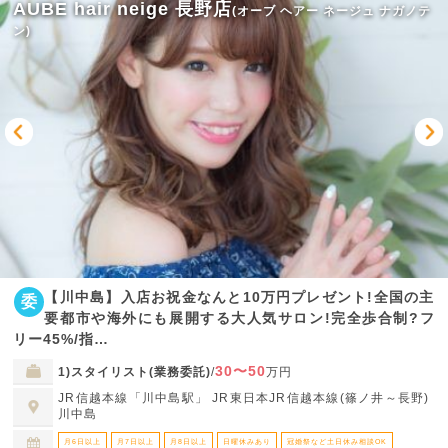
AUBE hair neige 長野店
(オーブ ヘアー ネージュ ナガノテ
ン)
【川中島】入店お祝金なんと10万円プレゼント!全国の主
委
要都市や海外にも展開する大人気サロン!完全歩合制?フ
リー45%/指…
30〜50
1)スタイリスト(業務委託)
/
万円
JR信越本線「川中島駅」 JR東日本JR信越本線(篠ノ井～長野)
川中島
月6日以上
月7日以上
月8日以上
日曜休みあり
冠婚祭など土日休み相談OK