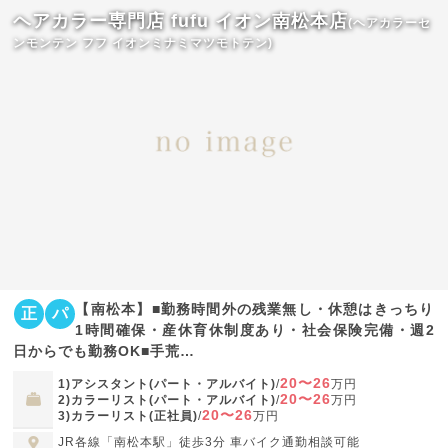
ヘアカラー専門店 fufu イオン南松本店
(ヘアカラーセ
ンモンテン フフ イオンミナミマツモトテン)
【南松本】■勤務時間外の残業無し・休憩はきっちり
正
パ
1時間確保・産休育休制度あり・社会保険完備・週2
日からでも勤務OK■手荒…
20〜26
1)アシスタント(パート・アルバイト)
/
万円
20〜26
2)カラーリスト(パート・アルバイト)
/
万円
20〜26
3)カラーリスト(正社員)
/
万円
JR各線「南松本駅」徒歩3分 車バイク通勤相談可能