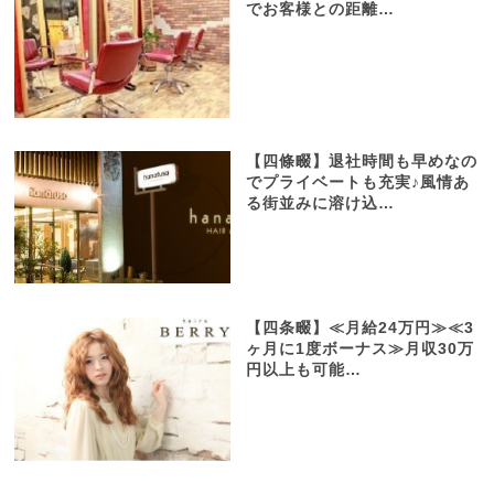
でお客様との距離…
【四條畷】退社時間も早めなの
でプライベートも充実♪風情あ
る街並みに溶け込…
【四条畷】≪月給24万円≫≪3
ヶ月に1度ボーナス≫月収30万
円以上も可能…