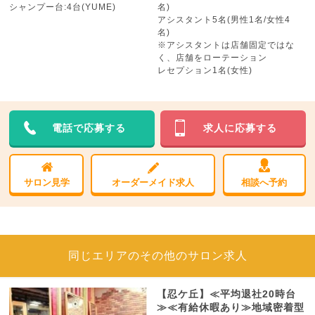
シャンプー台:4台(YUME)
名)
アシスタント5名(男性1名/女性4
名)
※アシスタントは店舗固定ではな
く、店舗をローテーション
レセプション1名(女性)
電話で応募する
求人に応募する
サロン見学
オーダーメイド求人
相談へ予約
同じエリアのその他のサロン求人
【忍ケ丘】≪平均退社20時台
≫≪有給休暇あり≫地域密着型