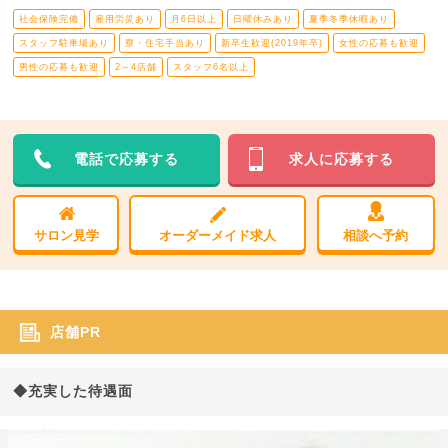
社会保険完備
雇用労災あり
月6日以上
日曜休みあり
夏季冬季休暇あり
スタッフ駐車場あり
寮・住宅手当あり
新卒生歓迎(2019年卒)
女性の応募も歓迎
男性の応募も歓迎
2～4店舗
スタッフ6名以上
電話で応募する
求人に応募する
サロン見学
オーダーメイド求人
相談へ予約
店舗PR
◆充実した待遇面