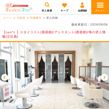
求人検索
キープ
会員登録
ホーム
大阪府
四條畷市
求人詳細
最終更新日：2026/08/06
【nao*c 】スタイリスト(美容師)/アシスタント(美容師)/等の求人情
報(正社員)
nao*c