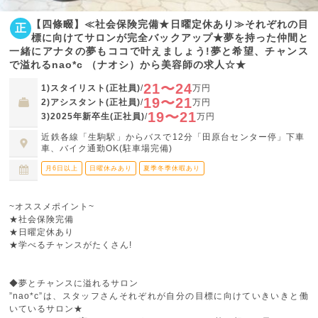
【四條畷】≪社会保険完備★日曜定休あり≫それぞれの目
正
標に向けてサロンが完全バックアップ★夢を持った仲間と
一緒にアナタの夢もココで叶えましょう!夢と希望、チャンス
で溢れるnao*c （ナオシ）から美容師の求人☆★
21〜24
1)スタイリスト(正社員)
/
万円
19〜21
2)アシスタント(正社員)
/
万円
19〜21
3)2025年新卒生(正社員)
/
万円
近鉄各線「生駒駅」からバスで12分「田原台センター停」下車
車、バイク通勤OK(駐車場完備)
月6日以上
日曜休みあり
夏季冬季休暇あり
~オススメポイント~
★社会保険完備
★日曜定休あり
★学べるチャンスがたくさん!
◆夢とチャンスに溢れるサロン
”nao*c”は、スタッフさんそれぞれが自分の目標に向けていきいきと働
いているサロン★