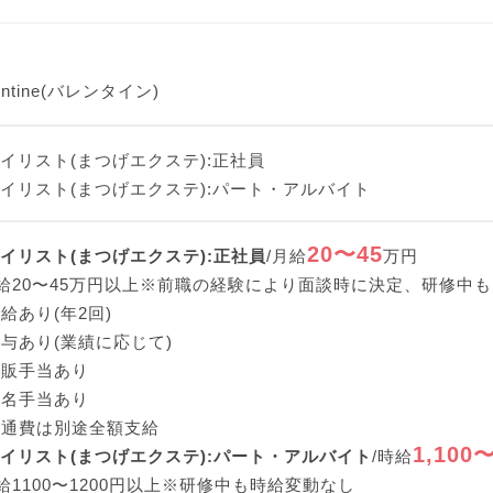
lentine(バレンタイン)
アイリスト(まつげエクステ):正社員
アイリスト(まつげエクステ):パート・アルバイト
20〜45
アイリスト(まつげエクステ):正社員
/月給
万円
給20〜45万円以上※前職の経験により面談時に決定、研修中
給あり(年2回)
与あり(業績に応じて)
店販手当あり
指名手当あり
交通費は別途全額支給
1,100〜
アイリスト(まつげエクステ):パート・アルバイト
/時給
給1100〜1200円以上※研修中も時給変動なし