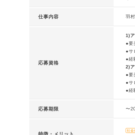
羽村
仕事内容
1)
●要
●サ
●経
応募資格
2)
●要
●サ
●経
〜2
応募期限
社会
特徴・メリット