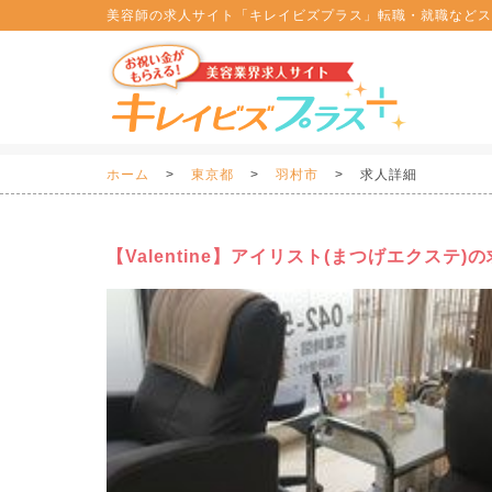
美容師の求人サイト「キレイビズプラス」転職・就職などス
ホーム
東京都
羽村市
求人詳細
【Valentine】アイリスト(まつげエクステ