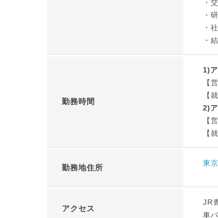
・
・研
・
・
1)
【営
【就
勤務時間
2)
【営
【就
東
勤務地住所
JR
アクセス
車バ