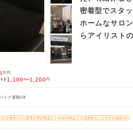
密着型でスタ
ホームなサロンV
らアイリスト
5
万円
1,100〜1,200
ト)
/
円
車バイク通勤OK
完全週休2日
夏季冬季休暇あり
有給休暇あり
冠婚祭など土日休み相談OK