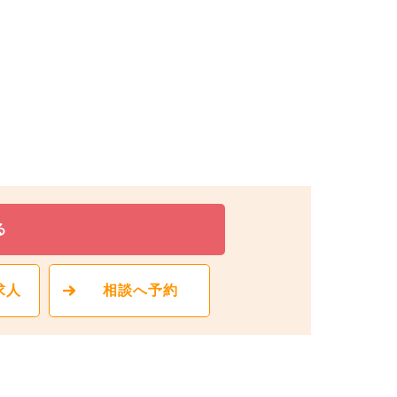
る
求人
相談へ予約