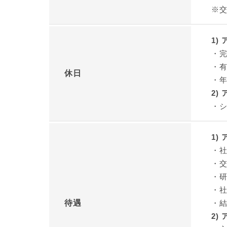
※
1)
・
・
休日
・
2)
・
1)
・
・
・研
・
待遇
・
2)