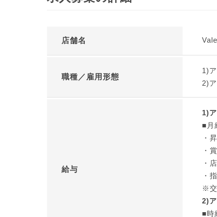
Va
店舗名
1)
職種／雇用形態
2)
1)
■月
・昇
・賞
・
給与
・
※
2)
■時