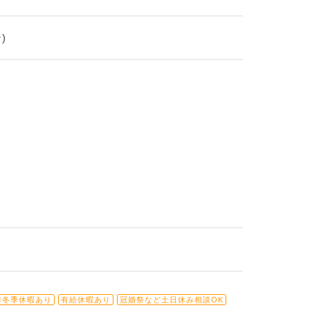
)
季冬季休暇あり
有給休暇あり
冠婚祭など土日休み相談OK