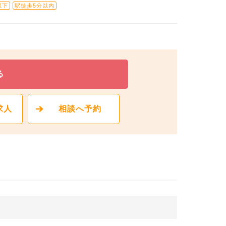
以下
駅徒歩5分以内
る
求人
相談へ予約