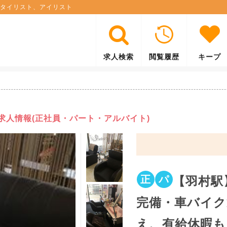
タイリスト、アイリスト
求人検索
閲覧履歴
キープ
)の求人情報(正社員・パート・アルバイト)
正
パ
【羽村駅
完備・車バイク
え、有給休暇も