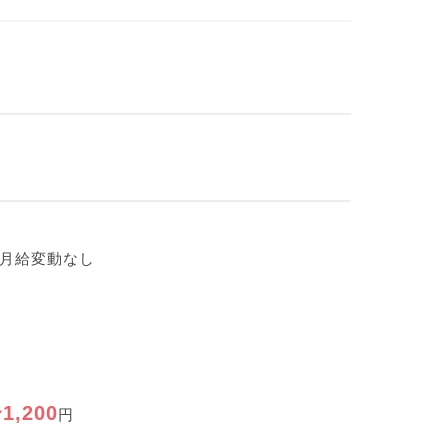
も月給変動なし
1,200
円