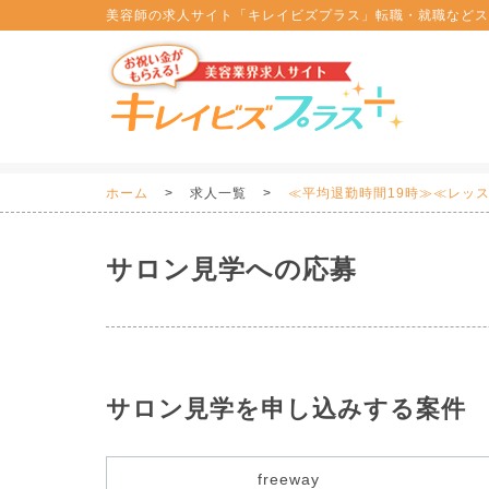
美容師の求人サイト「キレイビズプラス」転職・就職などス
ホーム
求人一覧
≪平均退勤時間19時≫≪レッ
サロン見学への応募
サロン見学を申し込みする案件
freeway