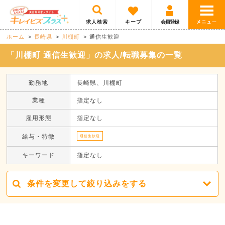
求人検索
キープ
会員登録
ホーム
長崎県
川棚町
通信生歓迎
「川棚町 通信生歓迎」の求人/転職募集の一覧
勤務地
長崎県、川棚町
業種
指定なし
雇用形態
指定なし
給与・特徴
通信生歓迎
キーワード
指定なし
条件を変更して絞り込みをする